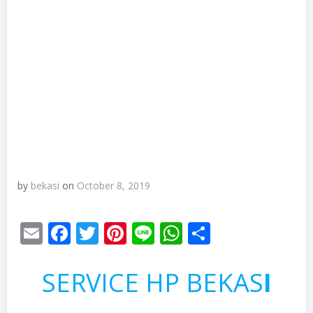
by
bekasi
on
October 8, 2019
Email
Facebook
Twitter
Pinterest
Line
WhatsApp
Share
SERVICE HP BEKAS
I