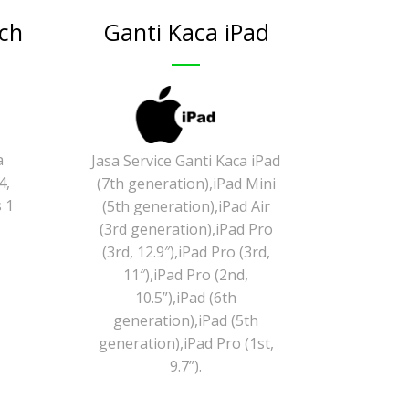
ch
Ganti Kaca iPad
a
Jasa Service Ganti Kaca iPad
4,
(7th generation),iPad Mini
s 1
(5th generation),iPad Air
(3rd generation),iPad Pro
(3rd, 12.9″),iPad Pro (3rd,
11″),iPad Pro (2nd,
10.5”),iPad (6th
generation),iPad (5th
generation),iPad Pro (1st,
9.7”).