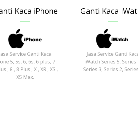
anti Kaca iPhone
Ganti Kaca iWat
Jasa Service Ganti Kaca
Jasa Service Ganti Kac
one 5, 5s, 6, 6s, 6 plus, 7 ,
iWatch Series 5, Series 
us , 8 , 8 Plus , X , XR , XS ,
Series 3, Series 2, Serie
XS Max.