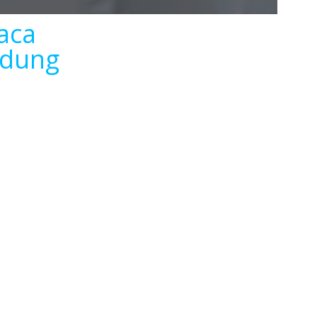
aca
ndung