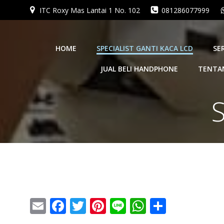
ITC Roxy Mas Lantai 1 No. 102
081286077999
HOME
SPECIALIST GANTI KACA LCD
SE
JUAL BELI HANDPHONE
TENTA
S
Email
Facebook
Twitter
Pinterest
Line
WhatsApp
Share