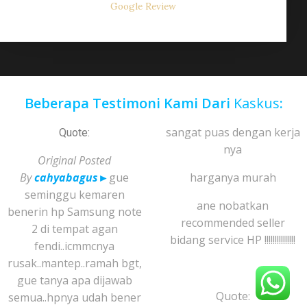
Google Review
Beberapa Testimoni Kami Dari
Kaskus
:
sangat puas dengan kerja
Quote:
nya
Original Posted
By
cahyabagus
►
gue
harganya murah
seminggu kemaren
ane nobatkan
benerin hp Samsung note
recommended seller
2 di tempat agan
bidang service HP !!!!!!!!!!!!!!!
fendi..icmmcnya
rusak..mantep..ramah bgt,
gue tanya apa dijawab
Quote:
semua..hpnya udah bener