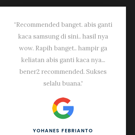
"Recommended banget. abis ganti
kaca samsung di sini.. hasil nya
wow. Rapih banget.. hampir ga
keliatan abis ganti kaca nya...
bener2 recommended. Sukses
selalu buana."
YOHANES FEBRIANTO