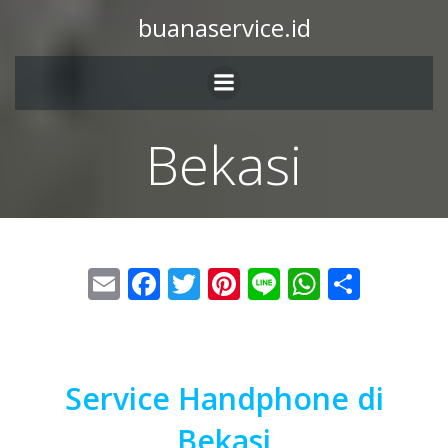
buanaservice.id
Bekasi
Email
Facebook
Twitter
Pinterest
Line
WhatsA
Share
Service Handphone di
Bekasi