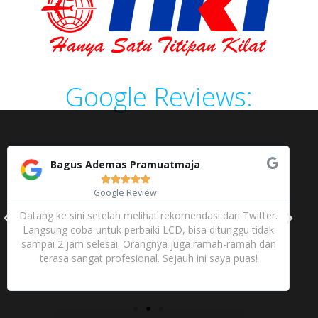
Google Reviews:
Bagus Ademas Pramuatmaja





Google Review
Datang ke sini setelah melihat rekomendasi dari Twitter.
Langsung coba untuk perbaiki LCD, bisa ditunggu tidak
sampai 2 jam selesai. Orangnya juga ramah-ramah dan
terasa sangat profesional. Sejauh ini saya puas!