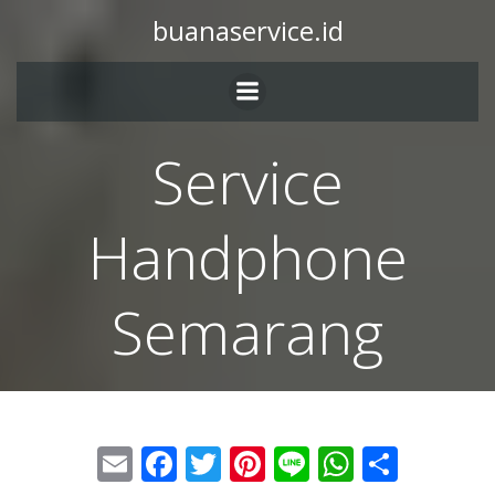
buanaservice.id
Service
Handphone
Semarang
Email
Facebook
Twitter
Pinterest
Line
WhatsA
Share