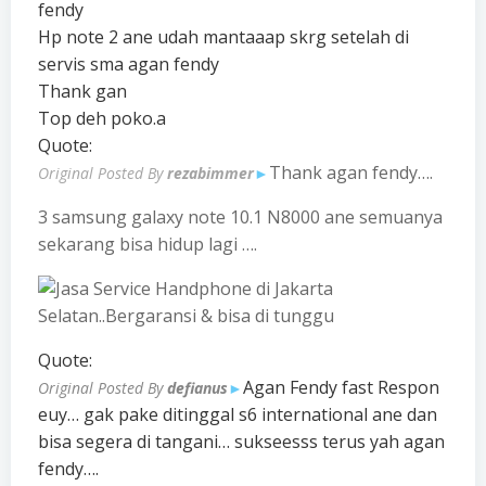
fendy
Hp note 2 ane udah mantaaap skrg setelah di
servis sma agan fendy
Thank gan
Top deh poko.a
Quote:
Thank agan fendy….
Original Posted By
rezabimmer
►
3 samsung galaxy note 10.1 N8000 ane semuanya
sekarang bisa hidup lagi ….
Quote:
Agan Fendy fast Respon
Original Posted By
defianus
►
euy… gak pake ditinggal s6 international ane dan
bisa segera di tangani… sukseesss terus yah agan
fendy….