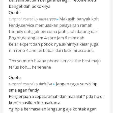
bersahabat dan bergaransi lagi… recomended
banget dah pokoknya
Quote:
Makasih banyak koh
Original Posted By
mistery88
►
Fendy,service memuaskan pelayanan ramah
friendly dah,gak percuma jauh jauh datang dari
Bogor,datang jam 4 sore jam 6 mlm dah
kelar,expert dah pokok nya,akhirnya kelar juga
nih reno 4 ane terbebas dari lock mi account,
Thx so much buana phone service the best maju
terus koh…. hehehehe
Quote:
Jangan ragu servis hp
Original Posted By
dwisilva
►
sma agan fendy
Pengerjaan.a cepat,ramah dan masalah” pda hp di
konfirmasikan kerusakan.a
Yg hp.a bermasalah langsung aja kontak agan