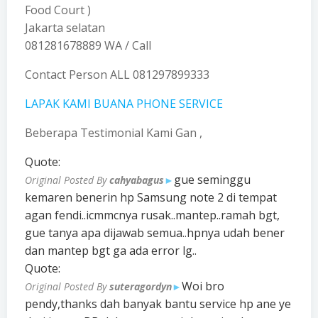
Food Court )
Jakarta selatan
081281678889 WA / Call
Contact Person ALL 081297899333
LAPAK KAMI BUANA PHONE SERVICE
Beberapa Testimonial Kami Gan
,
Quote:
gue seminggu
Original Posted By
cahyabagus
►
kemaren benerin hp Samsung note 2 di tempat
agan fendi..icmmcnya rusak..mantep..ramah bgt,
gue tanya apa dijawab semua..hpnya udah bener
dan mantep bgt ga ada error lg..
Quote:
Woi bro
Original Posted By
suteragordyn
►
pendy,thanks dah banyak bantu service hp ane ye