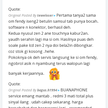
Quote:
Pertama tanya2 sama
Original Posted By
teweloser
►
om fendy iseng2 betulin samsul tab punya bocah..
software n konektor, berhasil deh.
Kedua nyusul zen 2 ane touchnya kabur2an..
yaudh serahin lagi ma si om. Hasilnya puas deh
soale pake lcd zen 2 nya doi bela2in dibongkar.
coz stok gi kosong ..hehe.
Pokoknya ok deh servis langsung ke si om fendy,
ngobrol asik n nyambung terus walopun lagi
banyak kerjaannya..
Quote:
BUANAPHONE
Original Posted By
bagus.h1994
►
service emang mantab .. redmi 3 mati total plus
sinyal ilang . udah cakep sekarang. harga