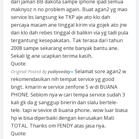
dari jaman BB dakota sampe iphone ipad semua
maknyoz n no problem again.. Buat agan2 yg mao
service bs langsung ke TKP aje ato klo dah
percaya macam ane tinggal kirim via gojek ato jne
dan klo dah rebes tinggal di balikin via yg tadi pula
tergantung kesepakatan.. Tak terasa dari tahun
2008 sampe sekarang ente banyak bantu ane..
Sekali lg ane ucapkan terima kasih..
Quote:
Selamat sore agan2 w
Original Posted By
yudiyoeday
►
rekomendasikan nih tempat service yg good
bngt.. kmarin w service zenfone 5 w di BUANA
PHONE. Seblom nya w cari tempa service sudah 3
kali gk da g sanggup bnerin dan slalu bertele-
tele.. tapi w sevice di buana phone.. wow luar biasa
hp w bisa diperbaiki dengan kerusakan Mati
TOTAL. Thanks om FENDY atas jasa nya..
Quote: