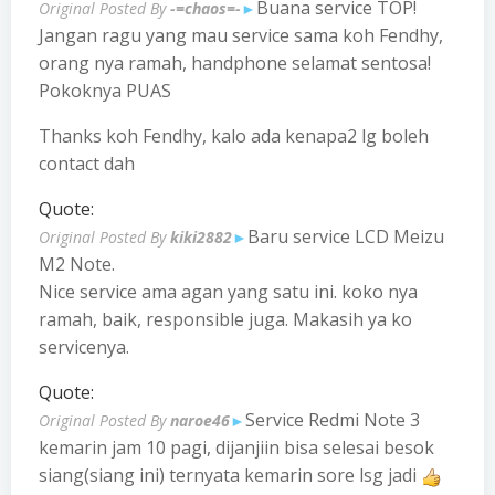
Buana service TOP!
Original Posted By
-=chaos=-
►
Jangan ragu yang mau service sama koh Fendhy,
orang nya ramah, handphone selamat sentosa!
Pokoknya PUAS
Thanks koh Fendhy, kalo ada kenapa2 lg boleh
contact dah
Quote:
Baru service LCD Meizu
Original Posted By
kiki2882
►
M2 Note.
Nice service ama agan yang satu ini. koko nya
ramah, baik, responsible juga. Makasih ya ko
servicenya.
Quote:
Service Redmi Note 3
Original Posted By
naroe46
►
kemarin jam 10 pagi, dijanjiin bisa selesai besok
siang(siang ini) ternyata kemarin sore lsg jadi