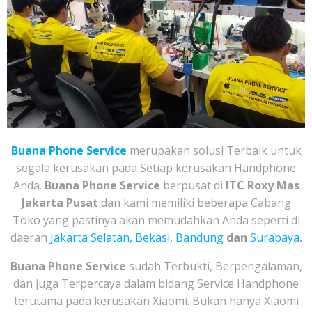
Buana Phone Service
merupakan solusi Terbaik untuk
segala kerusakan pada Setiap kerusakan Handphone
Anda.
Buana Phone Service
berpusat di
ITC Roxy Mas
Jakarta Pusat
dan kami memiliki beberapa Cabang
Toko yang pastinya akan memudahkan Anda seperti di
daerah
Jakarta Selatan, Bekasi, Bandung
dan
Surabaya
.
Buana Phone Service
sudah Terbukti, Berpengalaman,
dan juga Terpercaya dalam bidang Service Handphone
terutama pada kerusakan Xiaomi. Bukan hanya Xiaomi