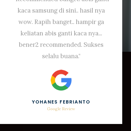
kaca samsung di sini.. hasil nya
wow. Rapih banget.. hampir ga
keliatan abis ganti kaca nya...
bener2 recommended. Sukses
selalu buana."
YOHANES FEBRIANTO
Google Review