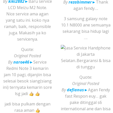
By
kiki2882
►
Baru service
By
rezabimmer
►
Thank
LCD Meizu M2 Note.
agan fendy….
Nice service ama agan
3 samsung galaxy note
yang satu ini. koko nya
10.1 N8000 ane semuanya
ramah, baik, responsible
sekarang bisa hidup lagi
juga. Makasih ya ko
….
servicenya.
Quote:
Original Posted
By
naroe46
►
Service
Redmi Note 3 kemarin
jam 10 pagi, dijanjiin bisa
Quote:
selesai besok siang(siang
Original Posted
ini) ternyata kemarin sore
By
defianus
►
Agan Fendy
lsg jadi
fast Respon euy… gak
pake ditinggal s6
jadi bisa pulkam dengan
international ane dan bisa
rasa aman