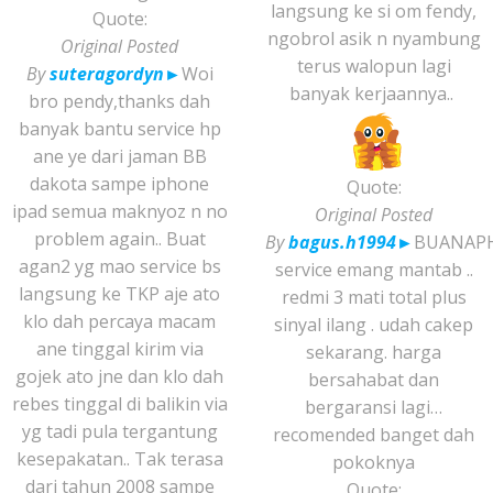
langsung ke si om fendy,
Quote:
ngobrol asik n nyambung
Original Posted
terus walopun lagi
By
suteragordyn
►
Woi
banyak kerjaannya..
bro pendy,thanks dah
banyak bantu service hp
ane ye dari jaman BB
dakota sampe iphone
Quote:
ipad semua maknyoz n no
Original Posted
problem again.. Buat
By
bagus.h1994
►
BUANAP
agan2 yg mao service bs
service emang mantab ..
langsung ke TKP aje ato
redmi 3 mati total plus
klo dah percaya macam
sinyal ilang . udah cakep
ane tinggal kirim via
sekarang. harga
gojek ato jne dan klo dah
bersahabat dan
rebes tinggal di balikin via
bergaransi lagi…
yg tadi pula tergantung
recomended banget dah
kesepakatan.. Tak terasa
pokoknya
dari tahun 2008 sampe
Quote: