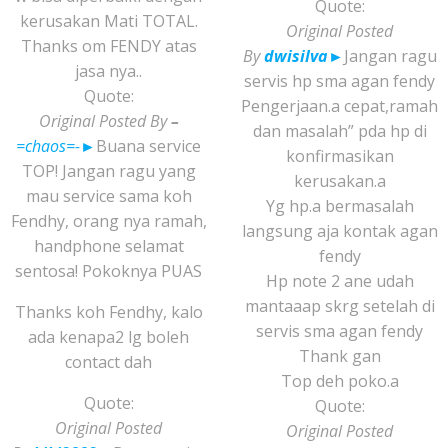
Quote:
kerusakan Mati TOTAL.
Original Posted
Thanks om FENDY atas
By
dwisilva
►
Jangan ragu
jasa nya..
servis hp sma agan fendy
Quote:
Pengerjaan.a cepat,ramah
Original Posted By
–
dan masalah” pda hp di
=chaos=-
►
Buana service
konfirmasikan
TOP! Jangan ragu yang
kerusakan.a
mau service sama koh
Yg hp.a bermasalah
Fendhy, orang nya ramah,
langsung aja kontak agan
handphone selamat
fendy
sentosa! Pokoknya PUAS
Hp note 2 ane udah
mantaaap skrg setelah di
Thanks koh Fendhy, kalo
servis sma agan fendy
ada kenapa2 lg boleh
Thank gan
contact dah
Top deh poko.a
Quote:
Quote:
Original Posted
Original Posted