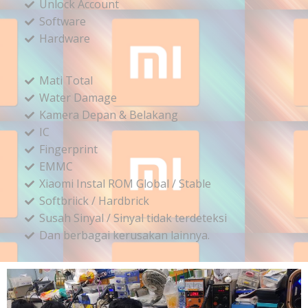
Unlock Account
Software
Hardware
Mati Total
Water Damage
Kamera Depan & Belakang
IC
Fingerprint
EMMC
Xiaomi Instal ROM Global / Stable
Softbriick / Hardbrick
Susah Sinyal / Sinyal tidak terdeteksi
Dan berbagai kerusakan lainnya.