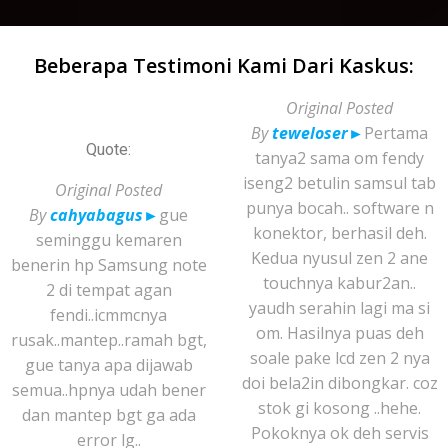
Beberapa Testimoni Kami Dari Kaskus:
Original Posted
By
teweloser
►
Pertama
Quote:
tanya2 sama om fendy
iseng2 betulin samsul tab
Original Posted
punya bocah.. software n
By
cahyabagus
►
gue
konektor, berhasil deh.
seminggu kemaren
Kedua nyusul zen 2 ane
benerin hp Samsung note
touchnya kabur2an..
2 di tempat agan
yaudh serahin lagi ma si
fendi..icmmcnya
om. Hasilnya puas deh
rusak..mantep..ramah bgt,
soale pake lcd zen 2 nya
gue tanya apa dijawab
doi bela2in dibongkar. coz
semua..hpnya udah bener
stok gi kosong ..hehe.
dan mantep bgt ga ada
Pokoknya ok deh servis
error lg..