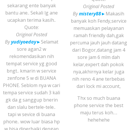
sekarang ente banyak
Original Posted
bantu ane.. Sekali lg ane
By
mistery88
►
Makasih
ucapkan terima kasih..
banyak koh Fendy,service
Quote:
memuaskan pelayanan
Original Posted
ramah friendly dah,gak
By
yudiyoeday
►
Selamat
percuma jauh jauh datang
sore agan2 w
dari Bogor,datang jam 4
rekomendasikan nih
sore jam 6 mlm dah
tempat service yg good
kelar,expert dah pokok
bngt.. kmarin w service
nya,akhirnya kelar juga
zenfone 5 w di BUANA
nih reno 4 ane terbebas
PHONE. Seblom nya w cari
dari lock mi account,
tempa service sudah 3 kali
Thx so much buana
gk da g sanggup bnerin
phone service the best
dan slalu bertele-tele..
maju terus koh….
tapi w sevice di buana
hehehehe
phone.. wow luar biasa hp
w bisa diperbaiki dengan