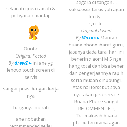
segera di tangani…
selain itu juga ramah &
sukseesss terus yah agan
pelayanan mantap
fendy….
Quote:
Original Posted
By
Moxas
►
Mantap
buana phone ibarat guru,
Quote:
jasanya tiada tara, hari ini
Original Posted
benerin xiaomi Mi5 nge
By
drewZ
►
ini ane yg
hang total dan bisa bener
lenovo touch screen di
dan pengerjaannya rapih
servis
serta mudah dihubungi.
Atas hal tersebut saya
sangat puas dengan kerja
nyatakan jasa service
nya
Buana Phone sangat
harganya murah
RECOMMENDED,
Terimakasih buana
ane nobatkan
phone terutama agan
recommended seller