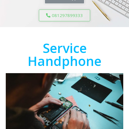
081297899333
Service
Handphone