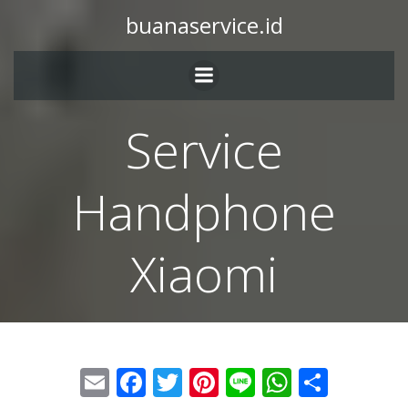
buanaservice.id
Service
Handphone
Xiaomi
Email
Facebook
Twitter
Pinterest
Line
WhatsA
Share