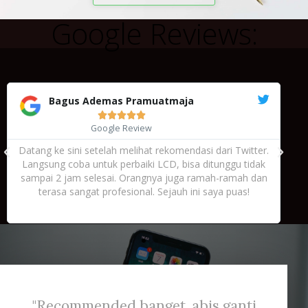
Google Reviews:
Bagus Ademas Pramuatmaja





Google Review
Datang ke sini setelah melihat rekomendasi dari Twitter.
Langsung coba untuk perbaiki LCD, bisa ditunggu tidak
sampai 2 jam selesai. Orangnya juga ramah-ramah dan
terasa sangat profesional. Sejauh ini saya puas!
"Recommended banget. abis ganti