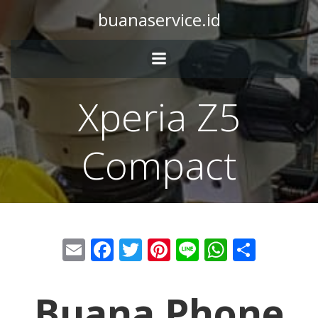
buanaservice.id
Xperia Z5
Compact
Email
Facebook
Twitter
Pinterest
Line
WhatsA
Share
Buana Phone