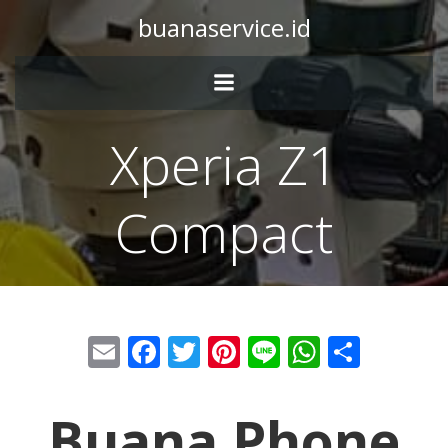
buanaservice.id
Xperia Z1
Compact
Email
Facebook
Twitter
Pinterest
Line
WhatsA
Share
Buana Phone