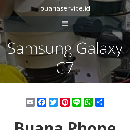
buanaservice.id
Samsung Galaxy
C7
Email
Facebook
Twitter
Pinterest
Line
WhatsA
Share
Buana Phone