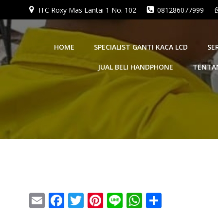
ITC Roxy Mas Lantai 1 No. 102
081286077999
HOME
SPECIALIST GANTI KACA LCD
SE
JUAL BELI HANDPHONE
TENTA
Email
Facebook
Twitter
Pinterest
Line
WhatsApp
Share