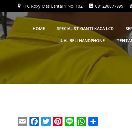
ITC Roxy Mas Lantai 1 No. 102
081286077999
HOME
SPECIALIST GANTI KACA LCD
SE
JUAL BELI HANDPHONE
TENTA
Email
Facebook
Twitter
Pinterest
Line
WhatsApp
Share