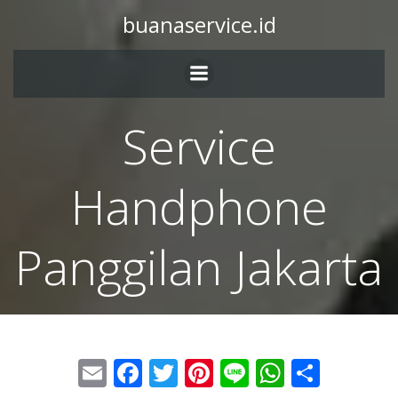
buanaservice.id
Service
Handphone
Panggilan Jakarta
Email
Facebook
Twitter
Pinterest
Line
WhatsA
Share