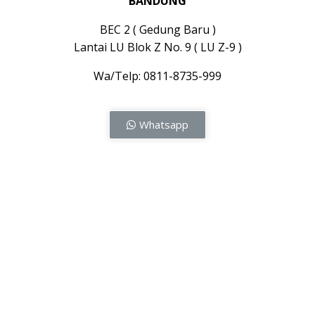
BANDUNG
BEC 2 ( Gedung Baru )
Lantai LU Blok Z No. 9 ( LU Z-9 )
Wa/Telp: 0811-8735-999
Whatsapp
Service Handphone Panggilan Jakarta, Service
Handphone Panggilan Jakarta Pusat, Service Handphone
Panggilan Jakarta Selatan, Service Handphone Panggilan
Jakarta Barat, Service Handphone Panggilan Jakarta
Timur, Service Handphone Panggilan Roxy, Service
Handphone Panggilan Roxy Mas, Service Handphone
Panggilan ITC Roxy Mas, Service Handphone Panggilan
Bekasi, Service Handphone Panggilan Bandung, Service
Handphone Panggilan di Jakarta, Service Handphone