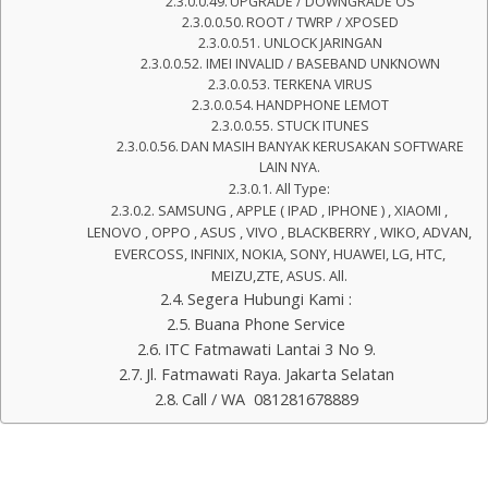
UPGRADE / DOWNGRADE OS
ROOT / TWRP / XPOSED
UNLOCK JARINGAN
IMEI INVALID / BASEBAND UNKNOWN
TERKENA VIRUS
HANDPHONE LEMOT
STUCK ITUNES
DAN MASIH BANYAK KERUSAKAN SOFTWARE
LAIN NYA.
All Type:
SAMSUNG , APPLE ( IPAD , IPHONE ) , XIAOMI ,
LENOVO , OPPO , ASUS , VIVO , BLACKBERRY , WIKO, ADVAN,
EVERCOSS, INFINIX, NOKIA, SONY, HUAWEI, LG, HTC,
MEIZU,ZTE, ASUS. All.
Segera Hubungi Kami :
Buana Phone Service
ITC Fatmawati Lantai 3 No 9.
Jl. Fatmawati Raya. Jakarta Selatan
Call / WA 081281678889