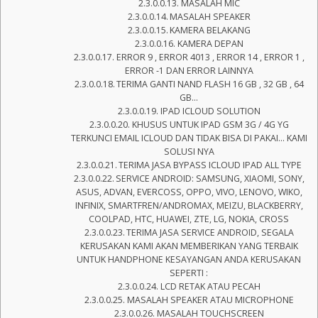
MASALAH MIC
MASALAH SPEAKER
KAMERA BELAKANG
KAMERA DEPAN
ERROR 9 , ERROR 4013 , ERROR 14 , ERROR 1 ,
ERROR -1 DAN ERROR LAINNYA
TERIMA GANTI NAND FLASH 16 GB , 32 GB , 64
GB…
IPAD ICLOUD SOLUTION
KHUSUS UNTUK IPAD GSM 3G / 4G YG
TERKUNCI EMAIL ICLOUD DAN TIDAK BISA DI PAKAI… KAMI
SOLUSI NYA
TERIMA JASA BYPASS ICLOUD IPAD ALL TYPE
SERVICE ANDROID: SAMSUNG, XIAOMI, SONY,
ASUS, ADVAN, EVERCOSS, OPPO, VIVO, LENOVO, WIKO,
INFINIX, SMARTFREN/ANDROMAX, MEIZU, BLACKBERRY,
COOLPAD, HTC, HUAWEI, ZTE, LG, NOKIA, CROSS
TERIMA JASA SERVICE ANDROID, SEGALA
KERUSAKAN KAMI AKAN MEMBERIKAN YANG TERBAIK
UNTUK HANDPHONE KESAYANGAN ANDA KERUSAKAN
SEPERTI :
LCD RETAK ATAU PECAH
MASALAH SPEAKER ATAU MICROPHONE
MASALAH TOUCHSCREEN