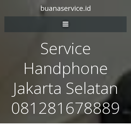
Skip
buanaservice.id
to
content
Service
Handphone
Jakarta Selatan
081281678889