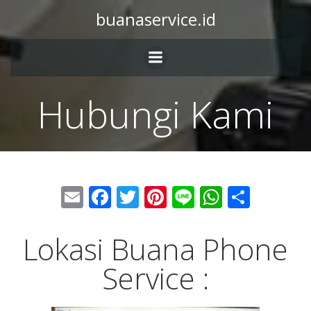
buanaservice.id
Hubungi Kami
Email
Facebook
Twitter
Pinterest
Line
WhatsA
Share
Lokasi Buana Phone
Service :