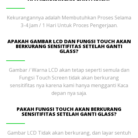
Kekurangannya adalah Membutuhkan Proses Selama
3-4 Jam / 1 Hari Untuk Proces Pengerjaan.
APAKAH GAMBAR LCD DAN FUNGSI TOUCH AKAN
BERKURANG SENSITIFITAS SETELAH GANTI
GLASS?
Gambar / Warna LCD akan tetap seperti semula dan
Fungsi Touch Screen tidak akan berkurang
sensitifitas nya karena kami hanya mengganti Kaca
depan nya saja.
PAKAH FUNGSI TOUCH AKAN BERKURANG
SENSITIFITAS SETELAH GANTI GLASS?
Gambar LCD Tidak akan berkurang, dan layar sentuh