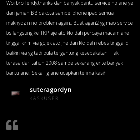
Woi bro fendy,thanks dah banyak bantu service hp ane ye
dari jaman BB dakota sampe iphone ipad semua
maknyoz n no problem again.. Buat agan2 yg mao service
bs langsung ke TKP aje ato klo dah percaya macam ane
tinggal kirim via gojek ato jne dan klo dah rebes tinggal di
balikin via yg tadi pula tergantung kesepakatan.. Tak
terasa dari tahun 2008 sampe sekarang ente banyak
bantu ane.. Sekali lg ane ucapkan terima kasih..
suteragordyn
KASKUSER