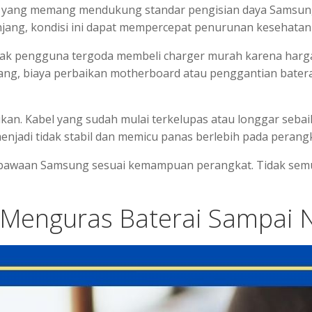
yang memang mendukung standar pengisian daya Samsung. 
 panjang, kondisi ini dapat mempercepat penurunan kesehata
k pengguna tergoda membeli charger murah karena hargan
jang, biaya perbaikan motherboard atau penggantian batera
ikan. Kabel yang sudah mulai terkelupas atau longgar sebaikn
njadi tidak stabil dan memicu panas berlebih pada perangk
n bawaan Samsung sesuai kemampuan perangkat. Tidak sem
 Menguras Baterai Sampai 