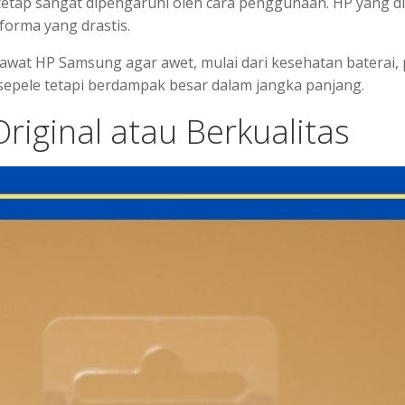
 tetap sangat dipengaruhi oleh cara penggunaan. HP yang di
orma yang drastis.
awat HP Samsung agar awet, mulai dari kesehatan baterai, p
 sepele tetapi berdampak besar dalam jangka panjang.
riginal atau Berkualitas