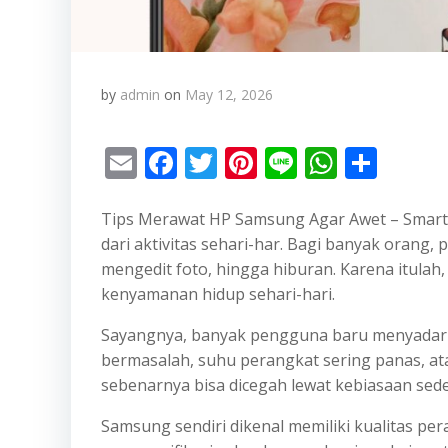
by
admin
on
May 12, 2026
Email
Facebook
Twitter
Pinterest
Line
Whats
Shar
Tips Merawat HP Samsung Agar Awet – Smartph
dari aktivitas sehari-har. Bagi banyak orang,
mengedit foto, hingga hiburan. Karena itula
kenyamanan hidup sehari-hari.
Sayangnya, banyak pengguna baru menyadari p
bermasalah, suhu perangkat sering panas, ata
sebenarnya bisa dicegah lewat kebiasaan sed
Samsung sendiri dikenal memiliki kualitas p