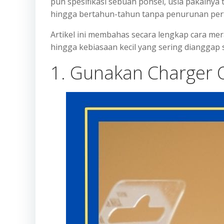
pun spesifikasi sebuah ponsel, usia pakainya
hingga bertahun-tahun tanpa penurunan perf
Artikel ini membahas secara lengkap cara mer
hingga kebiasaan kecil yang sering dianggap
1. Gunakan Charger O