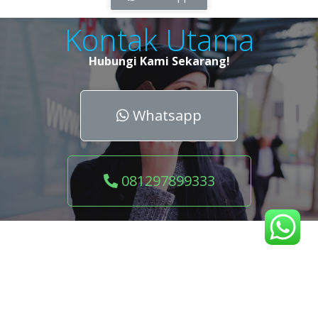
Kontak Utama
Hubungi Kami Sekarang!
Whatsapp
081297899333
© 2026 buanaservice.id. Created for free using
WordPress and
Colibri