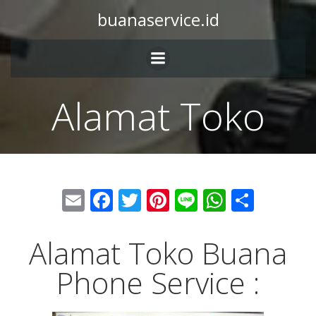
buanaservice.id
Alamat Toko
Email
Facebook
Twitter
Pinterest
Line
WhatsA
Share
Alamat Toko Buana
Phone Service :